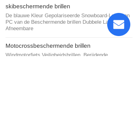
skibeschermende brillen
De blauwe Kleur Gepolariseerde Snowboard-Lens van
PC van de Beschermende brillen Dubbele Laag
Afneembare
Motocrossbeschermende brillen
Windmotorfiets Veiligheidsbrillen, Berijdende
Beschermende brillen voor Openluchtsporten
Watersportszonnebril
Pakking van het de Zonnebril Transparante Vloeibare
Silicone van volwassenen de Optische Watersports
Outersports & Activiteitenzonnebril
Schokbestendige Berg die Aangepaste Grootte
beklimmen van de Zonnebril de Antiglans