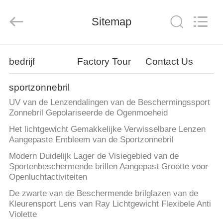
Road
Enterprise
Management
Services
Sitemap
Co.,LTD.
All
Rights
Reserved.
HUIS
bedrijf
Factory Tour
Contact Us
PRODUCTEN
sportzonnebril
UV van de Lenzendalingen van de Beschermingssport
OVER
Zonnebril Gepolariseerde de Ogenmoeheid
ONS
Het lichtgewicht Gemakkelijke Verwisselbare Lenzen
Aangepaste Embleem van de Sportzonnebril
Modern Duidelijk Lager de Visiegebied van de
FABRIEK
Sportenbeschermende brillen Aangepast Grootte voor
TOCHT
Openluchtactiviteiten
De zwarte van de Beschermende brilglazen van de
Kleurensport Lens van Ray Lichtgewicht Flexibele Anti
CONTACT
Violette