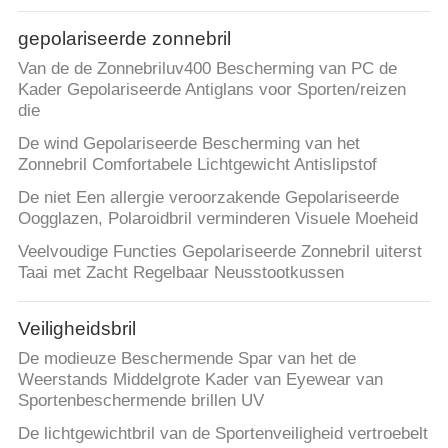
MET
ONS
gepolariseerde zonnebril
OP
Van de de Zonnebriluv400 Bescherming van PC de
Kader Gepolariseerde Antiglans voor Sporten/reizen
die
VERZOEK
De wind Gepolariseerde Bescherming van het
OM
Zonnebril Comfortabele Lichtgewicht Antislipstof
EEN
De niet Een allergie veroorzakende Gepolariseerde
Oogglazen, Polaroidbril verminderen Visuele Moeheid
CITAAT
Veelvoudige Functies Gepolariseerde Zonnebril uiterst
Taai met Zacht Regelbaar Neusstootkussen
SITEMAP
Veiligheidsbril
PRIVACY
De modieuze Beschermende Spar van het de
Weerstands Middelgrote Kader van Eyewear van
POLICY
Sportenbeschermende brillen UV
De lichtgewichtbril van de Sportenveiligheid vertroebelt