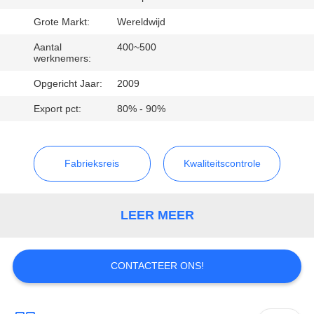
MET
Grote Markt:
Wereldwijd
ONS
OP
Aantal
400~500
werknemers:
Opgericht Jaar:
2009
VERZOEK
Export pct:
80% - 90%
OM
EEN
CITAAT
Fabrieksreis
Kwaliteitscontrole
SITEMAP
LEER MEER
PRIVACY
CONTACTEER ONS!
POLICY