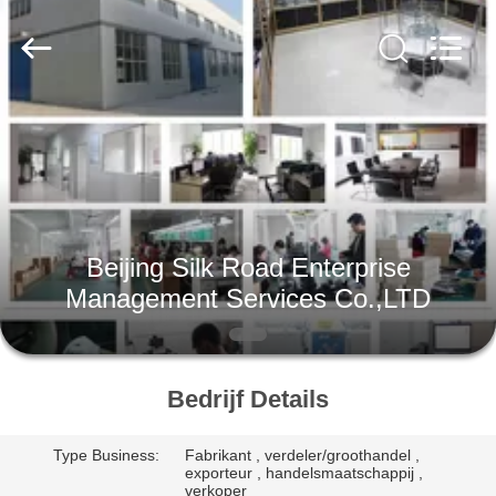
Road
Enterprise
Management
Services
Co.,LTD.
All
Rights
Reserved.
HUIS
PRODUCTEN
OVER
Beijing Silk Road Enterprise
ONS
Management Services Co.,LTD
FABRIEK
TOCHT
Bedrijf Details
Type Business:
Fabrikant , verdeler/groothandel ,
CONTACT
exporteur , handelsmaatschappij ,
verkoper